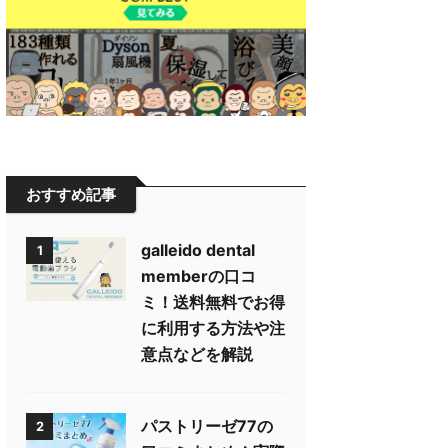
おすすめ記事
galleido dental
1
memberの口コ
ミ！送料無料でお得
に利用する方法や注
意点などを解説
パストリーゼ77の
2