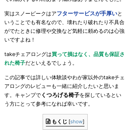
フターサービスが手厚い
実はスノーピークはア
と
いうことでも有名なので、壊れたり破れたり不具合
がでたときに修理や交換など気軽に頼めるのは心強
いですよね！
takeチェアロングは
買って損はなく、品質も保証さ
れた椅子
だといえるでしょう。
この記事では詳しい体験談やわが家以外のtakeチェ
アロングのレビューも一緒に紹介したいと思いま
くつろげる椅子
す。キャンプで
を探しているとい
う方にとって参考になれば幸いです。
もくじ
[
show
]