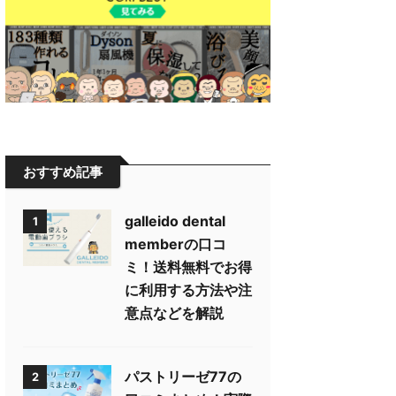
おすすめ記事
galleido dental
1
memberの口コ
ミ！送料無料でお得
に利用する方法や注
意点などを解説
パストリーゼ77の
2