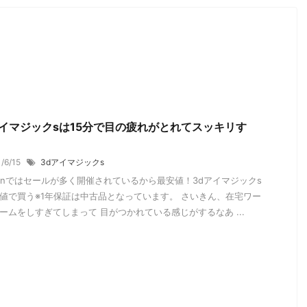
アイマジックsは15分で目の疲れがとれてスッキリす
1/6/15
3dアイマジックs
zonではセールが多く開催されているから最安値！3dアイマジックs
値で買う※1年保証は中古品となっています。 さいきん、在宅ワー
ームをしすぎてしまって 目がつかれている感じがするなあ ...