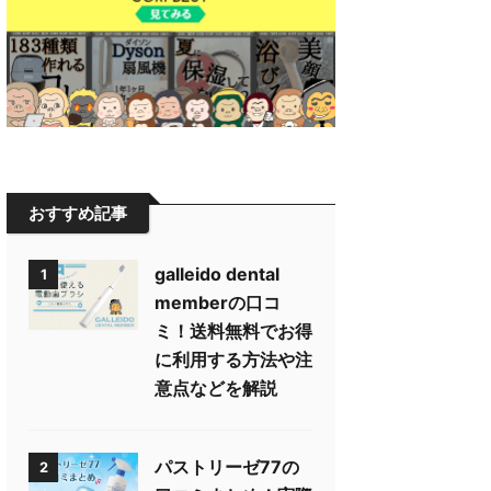
おすすめ記事
galleido dental
1
memberの口コ
ミ！送料無料でお得
に利用する方法や注
意点などを解説
パストリーゼ77の
2