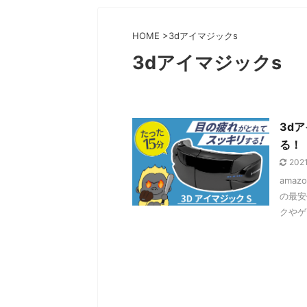
HOME
>
3dアイマジックs
3dアイマジックs
3d
る！
202
ama
の最安
クやゲ